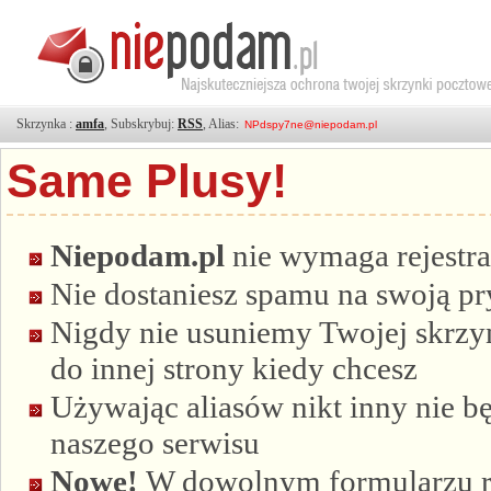
Skrzynka :
amfa
, Subskrybuj:
RSS
, Alias:
Same Plusy!
Niepodam.pl
nie wymaga rejestra
Nie dostaniesz spamu na swoją p
Nigdy nie usuniemy Twojej skrzyn
do innej strony kiedy chcesz
Używając aliasów nikt inny nie bę
naszego serwisu
Nowe!
W dowolnym formularzu re