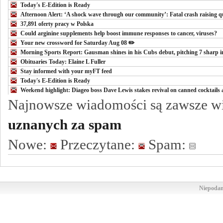
Today's E-Edition is Ready
Afternoon Alert: ‘A shock wave through our community’: Fatal crash raising qu
37,891 oferty pracy w Polska
Could arginine supplements help boost immune responses to cancer, viruses?
Your new crossword for Saturday Aug 08 ✏️
Morning Sports Report: Gausman shines in his Cubs debut, pitching 7 sharp in
Obituaries Today: Elaine L Fuller
Stay informed with your myFT feed
Today's E-Edition is Ready
Weekend highlight: Diageo boss Dave Lewis stakes revival on canned cocktails
Najnowsze wiadomości są zawsze w
uznanych za spam
Nowe:
Przeczytane:
Spam:
Niepodam