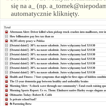
się na a_ (np. a_tomek@niepodam.
automatycznie kliknięty.
Tytuł
Afternoon Alert: Driver killed when pickup truck crashes into mailboxes, tree in
How billionaires pay less tax than us
38,595 oferty pracy w Polska
[Ostatni dzień!] -30% na nasze szkolenie. Jutro wyłączamy kod XSS30
[Ostatni dzień!] -30% na nasze szkolenie. Jutro wyłączamy kod XSS30
[Ostatni dzień!] -30% na nasze szkolenie. Jutro wyłączamy kod XSS30
[Ostatni dzień!] -30% na nasze szkolenie. Jutro wyłączamy kod XSS30
[Ostatni dzień!] -30% na nasze szkolenie. Jutro wyłączamy kod XSS30
[Ostatni dzień!] -30% na nasze szkolenie. Jutro wyłączamy kod XSS30
[Ostatni dzień!] -30% na nasze szkolenie. Jutro wyłączamy kod XSS30
Health and Fitness: 7 foot symptoms that might be first signs of hidden conditi
The 13-year dementia gap between healthy and unhealthy brains
Morning Alert: ‘A shock wave through our community’: Fatal crash raising que
Morning Sports Report: Us vs. Them: Elmhurst native Harley swaps slogans as
Obituaries Today: Robert R. Cobb
Is private school bad?
☕ Parenting Brew